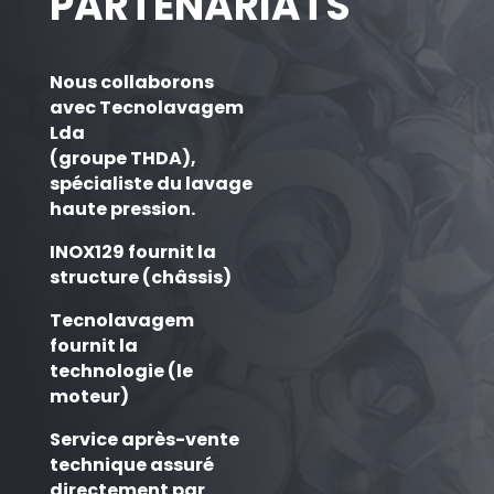
PARTENARIATS
Nous collaborons
avec Tecnolavagem
Lda
(groupe THDA),
spécialiste du lavage
haute pression.
INOX129 fournit la
structure (châssis)
Tecnolavagem
fournit la
technologie (le
moteur)
Service après-vente
technique assuré
directement par